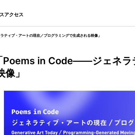
ス
アクセス
——ジェネラティブ・アートの現在／プログラミングで生成される映像」
「Poems in Code——ジ
映像」