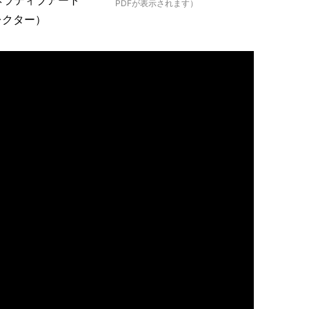
ネラティブアート
PDFが表示されます）
レクター）