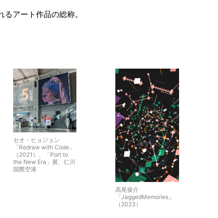
れるアート作品の総称。
セオ・ヒョジョン
「Redraw with Code」
（2021）、「Port to
the New Era」展、仁川
国際空港
高尾俊介
「JaggedMemories」
（2023）