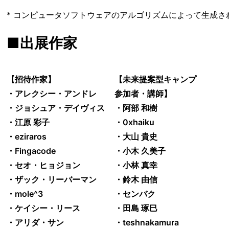
* コンピュータソフトウェアのアルゴリズムによって⽣成さ
■出展作家
【招待作家】
【未来提案型キャンプ
・アレクシー・アンドレ
参加者・講師】
・ジョシュア・デイヴィス
・阿部 和樹
・江原 彩子
・0xhaiku
・eziraros
・大山 貴史
・Fingacode
・小木 久美子
・セオ・ヒョジョン
・小林 真幸
・ザック・リーバーマン
・鈴木 由信
・mole^3
・センバク
・ケイシー・リース
・田島 琢巳
・アリダ・サン
・teshnakamura