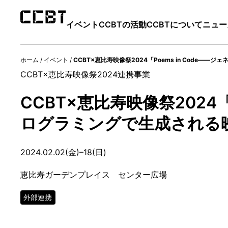
イベント
CCBTの活動
CCBTについて
ニュー
ホーム
/
イベント
/
CCBT×恵比寿映像祭2024「Poems in Code
CCBT×恵比寿映像祭2024連携事業
CCBT×恵比寿映像祭2024
ログラミングで生成される
2024.02.02(金)–18(日)
恵比寿ガーデンプレイス センター広場
外部連携