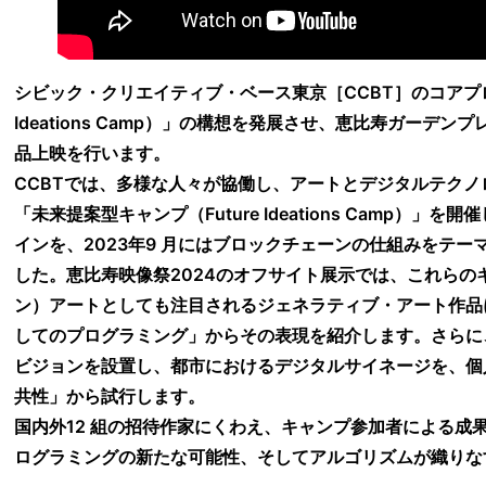
シビック・クリエイティブ・ベース東京［CCBT］のコアプロ
Ideations Camp）」の構想を発展させ、恵⽐寿ガー
品上映を⾏います。
CCBTでは、多様な⼈々が協働し、アートとデジタルテク
「未来提案型キャンプ（Future Ideations Camp）
インを、2023年9 ⽉にはブロックチェーンの仕組みをテー
した。恵比寿映像祭2024のオフサイト展示では、これらの
ン）アートとしても注⽬されるジェネラティブ・アート作品について、「映
してのプログラミング」からその表現を紹介します。さらに
ビジョンを設置し、都市におけるデジタルサイネージを、個
共性」から試⾏します。
国内外12 組の招待作家にくわえ、キャンプ参加者による成
ログラミングの新たな可能性、そしてアルゴリズムが織りな