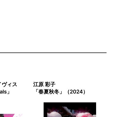
イヴィス
江原 彩子
rals」
「春夏秋冬」
（2024）