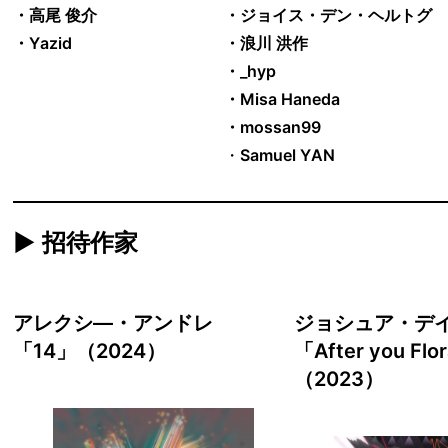
・高尾 俊介
・ジョイス・デン・ヘルトグ
・Yazid
・浪川 洪作
・_hyp
・Misa Haneda
・mossan99
・
Samuel YAN
▶︎ 招待作家
アレクシ―・アンドレ
ジョシュア・デ
「14」
（2024）
「After you Flo
（2023）