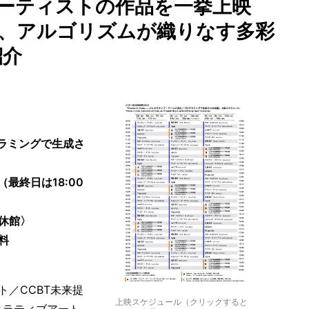
ーティストの作品を一挙上映
、アルゴリズムが織りなす多彩
紹介
ログラミングで生成さ
（最終日は18:00
）休館〉
料
／CCBT未来提
上映スケジュール（クリックすると