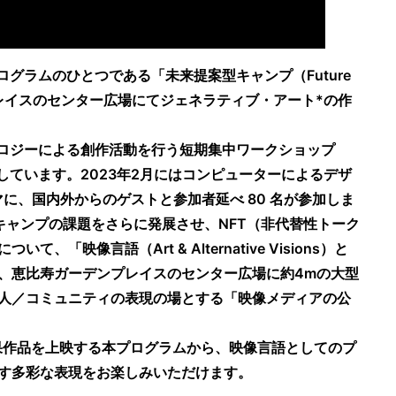
グラムのひとつである「未来提案型キャンプ（Future
デンプレイスのセンター広場にてジェネラティブ・アート*の作
ノロジーによる創作活動を⾏う短期集中ワークショップ
」を開催しています。2023年2⽉にはコンピューターによるデザ
マに、国内外からのゲストと参加者延べ 80 名が参加しま
キャンプの課題をさらに発展させ、NFT（⾮代替性トーク
像⾔語（Art & Alternative Visions）と
、恵比寿ガーデンプレイスのセンター広場に約4mの⼤型
⼈／コミュニティの表現の場とする「映像メディアの公
果作品を上映する本プログラムから、映像⾔語としてのプ
す多彩な表現をお楽しみいただけます。