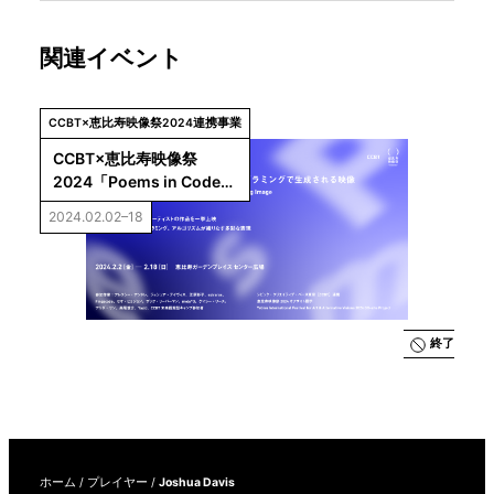
関連イベント
CCBT×恵比寿映像祭2024連携事業
CCBT×恵比寿映像祭
2024「Poems in Code
——ジェネラティブ・アー
2024.02.02–18
トの現在／プログラミング
で生成される映像」
終了
ホーム
/
プレイヤー
/
Joshua Davis