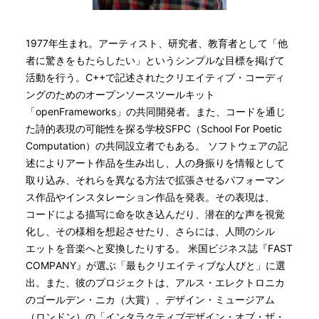
1977年生まれ。アーティスト、研究者、教育者として「他
者に驚きをもたらしたい」というシンプルな目標を掲げて
活動を行う。C++で記述されたクリエイティブ・コーディ
ングのためのオープンソースツールキット
「openFrameworks」の共同開発者。また、コードを通じ
た詩的表現の可能性を探る学校SFPC（School For Poetic
Computation）の共同設立者でもある。 ソフトウェアの記
述によりアート作品を生み出し、人の身振りを情報として
取り込み、それらを異なる方法で拡張させるパフォーマン
ス作品やインスタレーション作品を発表。その表現は、
コードによる描写に命を吹き込んだり、潜在的な声を視覚
化し、その様相を想起させたり、さらには、人間のシル
エットを音楽へと変換したりする。 米国ビジネス誌『FAST
COMPANY』が選ぶ「最もクリエイティブな人びと」に選
出。また、彼のプロジェクトは、アルス・エレクトロニカ
のゴールデン・ニカ（大賞）、デザイン・ミュージアム
（ロンドン）の「インタラクティブデザイン・オブ・ザ・