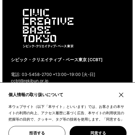
シビック・クリエイティブ・ベース東京 [CCBT]
電話: 03-5458-2700 *13:00~19:00 [火-日]
ccbt@rekibun.or.jp
個人情報の取り扱いについて
〒150-0001 東京都渋谷区神宮前1-14-4 1/1(ONE)
HARAJUKU “K” B1・3F
本ウェブサイト（以下「本サイト」といいます）では、お客さまの本サ
Google Maps
イトの利用の向上、アクセス履歴に基づく広告、本サイトの利用状況の
把握等の目的で、クッキー、タグ等の技術を使用します。「同意する」
ボタンや本サイトをクリックすることで、上記の目的のためにクッキー
を使用すること、また、皆さまのデータを提携先や委託先と共有するこ
©2022 CIVIC CREATIVE BASE TOKYO
拒否する
同意する