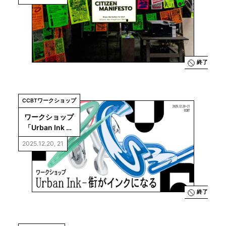
Participation 
“Citizen 
Manifesto”
終了
CCBTワークショップ
ワークショップ
「Urban Ink — 
街がインクにな
2025.12.20, 21
る」
終了