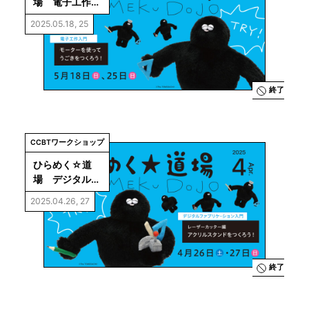
場　電子工作入
門
2025.05.18, 25
終了
CCBTワークショップ
ひらめく☆道
場　デジタル
ファブリケー
2025.04.26, 27
ション入門
終了