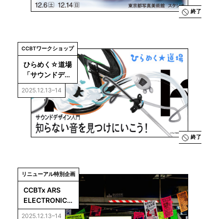
終了
CCBTワークショップ
ひらめく☆道場
「サウンドデザ
イン入門：知ら
2025.12.13–14
ない音を見つけ
にいこう！」
終了
リニューアル特別企画
CCBTx ARS 
ELECTRONICA 
Art for 
2025.12.13–14