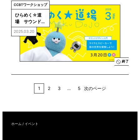
CCBTワークショップ
ひらめく☆道
場　サウンドデ
ザイン入門
2025.03.20
終了
1
2
3
…
5
次のページ
ホーム
/
イベント