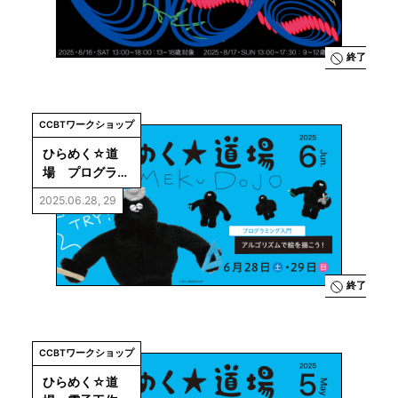
みえるリズ
ム」
終了
CCBTワークショップ
ひらめく☆道
場　プログラミ
ング入門
2025.06.28, 29
終了
CCBTワークショップ
ひらめく☆道