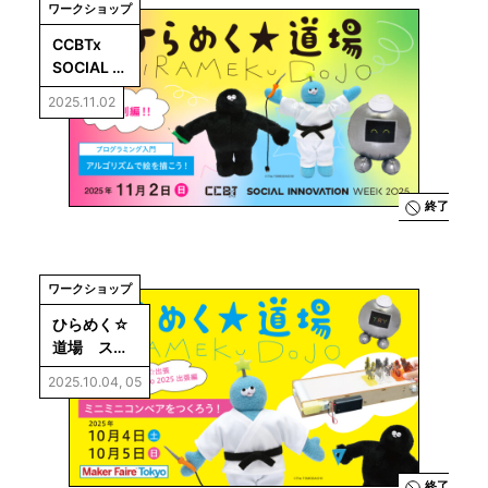
ワークショップ
CCBTx 
SOCIAL 
INNOVATI
2025.11.02
ON WEEK 
2025 ひら
めく☆道
場 特別編
終了
ワークショップ
ひらめく☆
道場　スペ
シャル☆出
2025.10.04, 05
張 Maker 
Faire 2025
編
終了