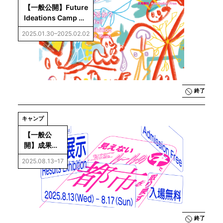
【一般公開】Future 
Ideations Camp 
Vol.5：AIは生命に
2025.01.30–2025.02.02
なり得るか？成果展
示
終了
キャンプ
【一般公
開】成果展
示「Future 
2025.08.13–17
Ideations 
Camp 
Vol.6：見え
ないルール
の中で都市
を取り戻
終了