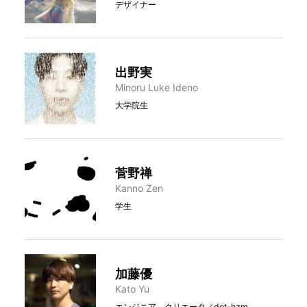
デザイナー
出野実
Minoru Luke Ideno
大学院生
菅野禅
Kanno Zen
学生
加藤優
Kato Yu
エンジニア、クリエータ／dot-hzm