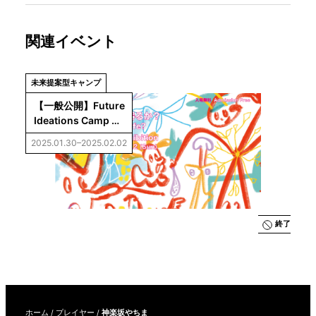
関連イベント
未来提案型キャンプ
【一般公開】Future 
Ideations Camp 
Vol.5：AIは生命に
2025.01.30–2025.02.02
なり得るか？成果展
示
終了
ホーム
/
プレイヤー
/
神楽坂やちま