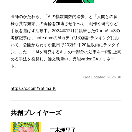
医師のかたわら、「AIの指数関数的進歩」と「人間との多
様な共存繁栄」の両輪を加速させるべく、創作や研究など
手段を選ばず活動中。2024年12月に執筆したOpenAI o3の
考察記事は、note.comのAIカテゴリの累計ランキングにお
いて、公開からわずか数日で20万件中20位以内にランクイ
ン。また、「AIを研究するAI」の一部分の効率を一桁以上高
める手法を発見し、論文執筆中。異能vationGAノミネー
ト。
Last Updated: 2025.08
https://x.com/Yatima_K
共創プレイヤーズ
三木瑛里子