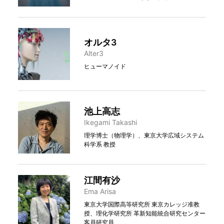
オルタ3
Alter3
ヒューマノイド
池上高志
Ikegami Takashi
理学博士（物理学）、東京大学広域システム
科学系 教授
江間有沙
Ema Arisa
東京大学国際高等研究所 東京カレッジ准教
授、理化学研究所 革新知能統合研究センター
客員研究員