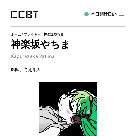
本日開館日
EN
ホーム
/
プレイヤー
/
神楽坂やちま
神楽坂やちま
Kagurazaka Yatima
医師、考える人