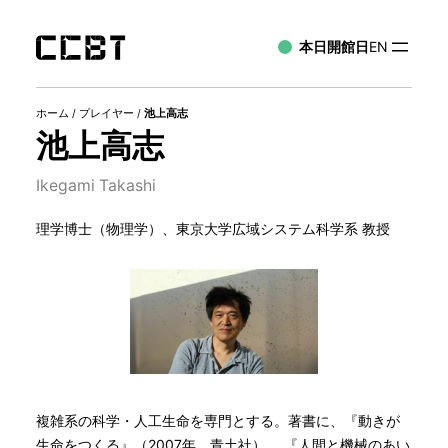
本日開館日
EN
ホーム
/
プレイヤー
/
池上高志
池上高志
Ikegami Takashi
理学博士（物理学）、東京大学広域システム科学系 教授
複雑系の科学・人工生命を専門とする。著書に、『動きが
生命をつくる』（2007年、青土社）、 『人間と機械のあい