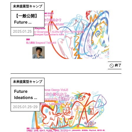
未来提案型キャンプ
【一般公開】
Future 
Ideations 
2025.01.25
Camp Vol.5 
基調講演
「Agency 
Emerges!：
ALifeのアプ
ローチから考
終了
える」
未来提案型キャンプ
Future 
Ideations 
Camp Vol.5：
2025.01.25–29
AIは生命にな
り得るか？