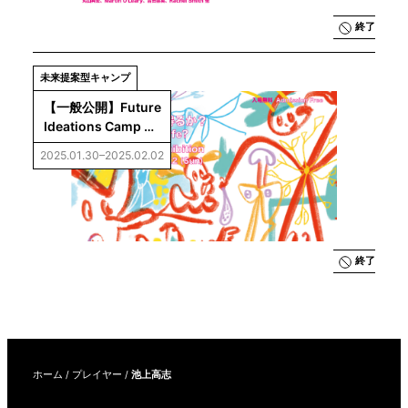
終了
未来提案型キャンプ
【一般公開】Future 
Ideations Camp 
Vol.5：AIは生命に
2025.01.30–2025.02.02
なり得るか？成果展
示
終了
ホーム
/
プレイヤー
/
池上高志