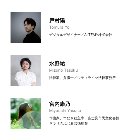
戸村陽
Tomura Yo
デジタルデザイナー／ALTEMY株式会社
水野祐
Mizuno Tasuku
法律家、弁護士／シティライツ法律事務所
宮内康乃
Miyauchi Yasuno
作曲家、つむぎね主宰、富士見市民文化会館
キラリ☆ふじみ芸術監督