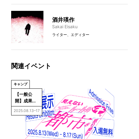
酒井瑛作
Sakai Eisaku
ライター、エディター
関連イベント
キャンプ
【一般公
開】成果展
示「Future 
2025.08.13–17
Ideations 
Camp 
Vol.6：見え
ないルール