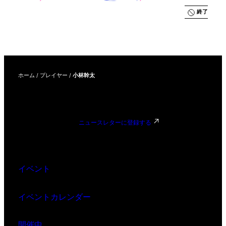
の中で都市
を取り戻
終了
す」
ホーム
/
プレイヤー
/
小林幹太
ニュースレターに登録する
イベント
イベントカレンダー
開催中