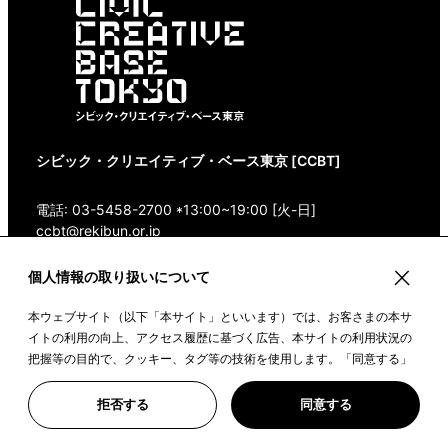
シビック・クリエイティブ・ベース東京 [CCBT]
電話: 03-5458-2700 *13:00~19:00 [火-日]
ccbt@rekibun.or.jp
個人情報の取り扱いについて
〒150-0001 東京都渋谷区神宮前1-14-4 1/1(ONE)
HARAJUKU “K” B1・3F
本ウェブサイト（以下「本サイト」といいます）では、お客さまの本サ
Google Maps
イトの利用の向上、アクセス履歴に基づく広告、本サイトの利用状況の
把握等の目的で、クッキー、タグ等の技術を使用します。「同意する」
ボタンや本サイトをクリックすることで、上記の目的のためにクッキー
を使用すること、また、皆さまのデータを提携先や委託先と共有するこ
©2022 CIVIC CREATIVE BASE TOKYO
拒否する
同意する
とに同意いただいたものとみなします。詳しい情報は、「
クッキーポリ
シー
」をご覧ください。※その他個人情報の取扱いについては、
東京都歴