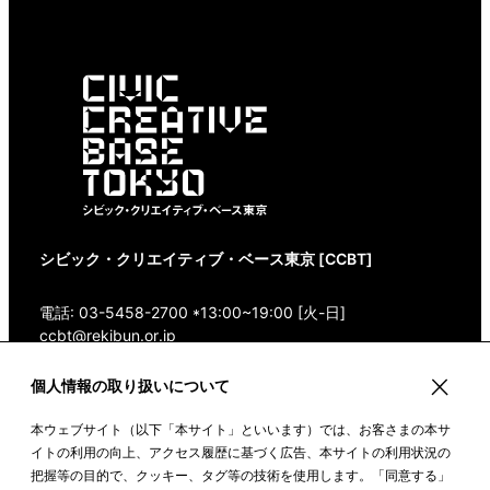
シビック・クリエイティブ・ベース東京 [CCBT]
電話: 03-5458-2700 *13:00~19:00 [火-日]
ccbt@rekibun.or.jp
個人情報の取り扱いについて
〒150-0001 東京都渋谷区神宮前1-14-4 1/1(ONE)
HARAJUKU “K” B1・3F
本ウェブサイト（以下「本サイト」といいます）では、お客さまの本サ
Google Maps
イトの利用の向上、アクセス履歴に基づく広告、本サイトの利用状況の
把握等の目的で、クッキー、タグ等の技術を使用します。「同意する」