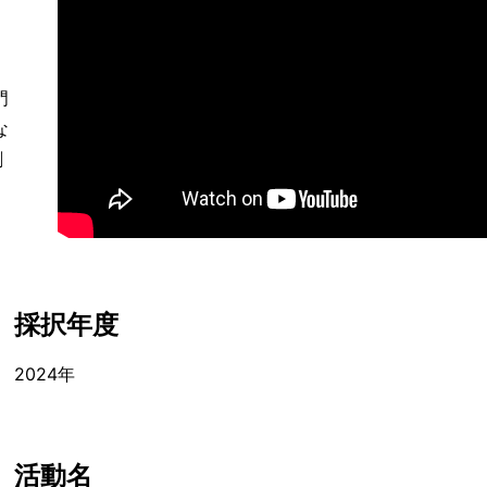
門
な
創
採択年度
2024年
活動名