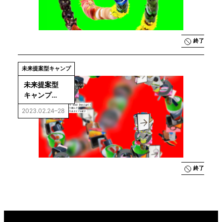
Import *」
終了
未来提案型キャンプ
未来提案型
キャンプ
「Future 
2023.02.24–28
Ideations 
Camp vol.1: 
Import *」成
果展示
終了