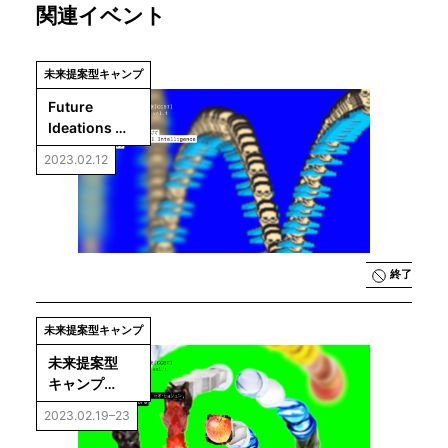
関連イベント
未来提案型キャンプ
Future 
Ideations 
Camp vol.1 基
2023.02.12
調講演01「デ
ザインとAI：
来るべき未来
に向けて」
終了
未来提案型キャンプ
未来提案型
キャンプ
「Future 
2023.02.19–23
Ideations 
Camp vol.1: 