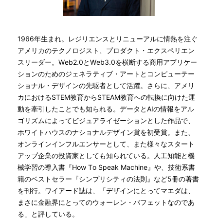
1966年生まれ。レジリエンスとリニューアルに情熱を注ぐ
アメリカのテクノロジスト、プロダクト・エクスペリエン
スリーダー。Web2.0とWeb3.0を横断する商用アプリケー
ションのためのジェネラティブ・アートとコンピューテー
ショナル・デザインの先駆者として活躍。さらに、アメリ
カにおけるSTEM教育からSTEAM教育への転換に向けた運
動を牽引したことでも知られる。データとAIの情報をアル
ゴリズムによってビジュアライゼーションとした作品で、
ホワイトハウスのナショナルデザイン賞を初受賞。また、
オンラインインフルエンサーとして、また様々なスタート
アップ企業の投資家としても知られている。人工知能と機
械学習の導入書『How To Speak Machine』や、技術系書
籍のベストセラー『シンプリシティの法則』など5冊の著書
を刊行。ワイアード誌は、「デザインにとってマエダは、
まさに金融界にとってのウォーレン・バフェットなのであ
る」と評している。