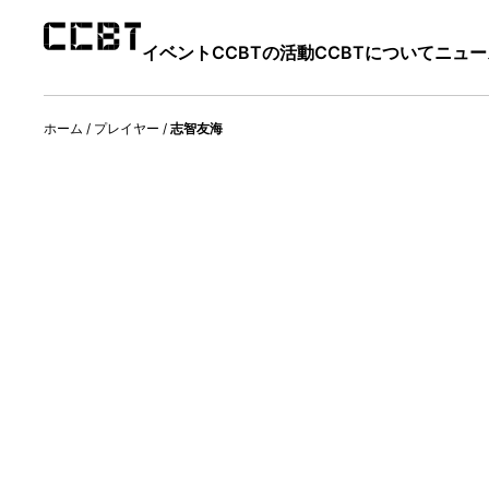
イベント
CCBTの活動
CCBTについて
ニュー
ホーム
/
プレイヤー
/
志智友海