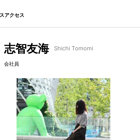
ス
アクセス
志智友海
Shichi Tomomi
会社員