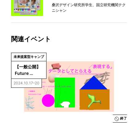
桑沢デザイン研究所学生、国立研究機関テク
ニシャン
関連イベント
未来提案型キャンプ
【一般公開】
Future 
Ideations 
2024.10.17–20
Camp 
Vol.4「生態系
をデータとし
てとらえる／
表現する」成
果展示
終了