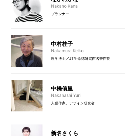
Nakano Kana
プランナー
中村桂子
Nakamura Keiko
理学博士／JT生命誌研究館名誉館長
中橋侑里
Nakahashi Yuri
人猫作家、デザイン研究者
新名さくら