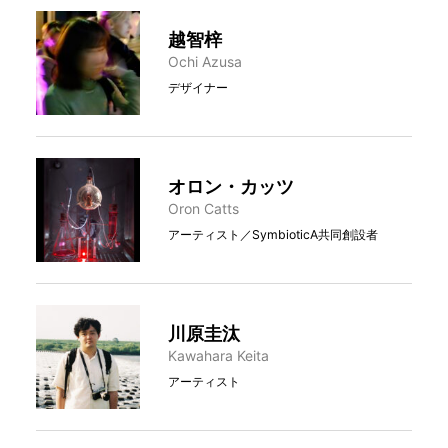
越智梓
Ochi Azusa
デザイナー
オロン・カッツ
Oron Catts
アーティスト／SymbioticA共同創設者
川原圭汰
Kawahara Keita
アーティスト