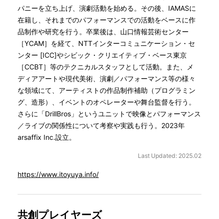
パニーを立ち上げ、演劇活動を始める。その後、IAMASに
在籍し、それまでのパフォーマンスでの活動をベースに作
品制作や研究を行う。卒業後は、山口情報芸術センター
［YCAM］を経て、NTTインターコミュニケーション・セ
ンター [ICC]やシビック・クリエイティブ・ベース東京
［CCBT］等のテクニカルスタッフとして活動。また、メ
ディアアートや現代美術、演劇／パフォーマンス等の様々
な領域にて、アーティストの作品制作補助（プログラミン
グ、造形）、イベントのオペレーターや舞台監督を行う。
さらに「DrillBros」というユニットで映像とパフォーマンス
／ライブの関係性について考察や実践も行う。2023年
arsaffix Inc.設立。
Last Updated: 2025.02
https://www.itoyuya.info/
共創プレイヤーズ