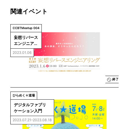
関連イベント
CCBTMeetup 004
妄想リバース
エンジニアリ
ングvol.1　
2023.01.06
国民的人気歌
番組のあの演
出、どうやっ
たんだろう？
終了
ひらめく☆道場
デジタルファブリ
ケーション入門
2023.07.21–2023.08.18