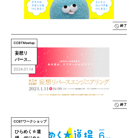
終了
CCBTMeetup
妄想リ
バースエ
ンジニア
2024.01.14
リング
vol.3　国
民的人気
歌番組の
あの演
出、どう
終了
やったん
だろう？
CCBTワークショップ
ひらめく☆道
場　デジタル