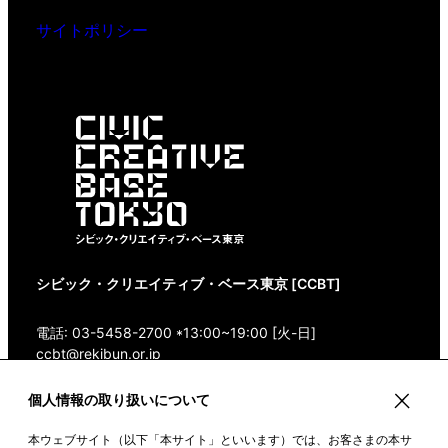
サイトポリシー
シビック・クリエイティブ・ベース東京 [CCBT]
電話: 03-5458-2700 *13:00~19:00 [火-日]
ccbt@rekibun.or.jp
個人情報の取り扱いについて
〒150-0001 東京都渋谷区神宮前1-14-4 1/1(ONE)
HARAJUKU “K” B1・3F
本ウェブサイト（以下「本サイト」といいます）では、お客さまの本サ