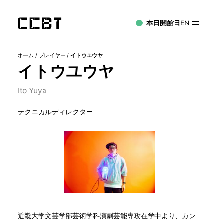
本日開館日
EN
ホーム
/
プレイヤー
/
イトウユウヤ
イトウユウヤ
Ito Yuya
テクニカルディレクター
近畿大学文芸学部芸術学科演劇芸能専攻在学中より、カン