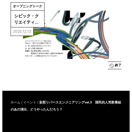
オープニングトーク
シビック・ク
リエイティ
ブ・ベース東
2025.12.13
京［CCBT］
Phase 2―東
京に社会実験
を引き起こす
終了
ホーム
/
イベント
/
妄想リバースエンジニアリングvol.3 国民的人気歌番組
のあの演出、どうやったんだろう？