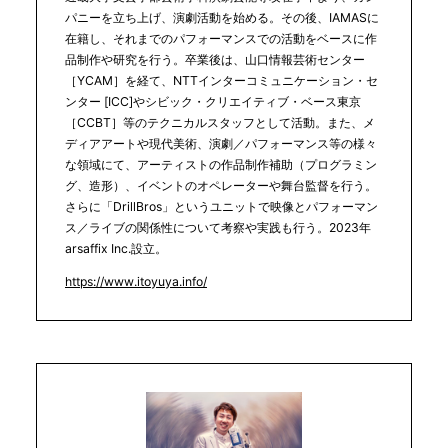
パニーを立ち上げ、演劇活動を始める。その後、IAMASに
在籍し、それまでのパフォーマンスでの活動をベースに作
品制作や研究を行う。卒業後は、山口情報芸術センター
［YCAM］を経て、NTTインターコミュニケーション・セ
ンター [ICC]やシビック・クリエイティブ・ベース東京
［CCBT］等のテクニカルスタッフとして活動。また、メ
ディアアートや現代美術、演劇／パフォーマンス等の様々
な領域にて、アーティストの作品制作補助（プログラミン
グ、造形）、イベントのオペレーターや舞台監督を行う。
さらに「DrillBros」というユニットで映像とパフォーマン
ス／ライブの関係性について考察や実践も行う。2023年
arsaffix Inc.設立。
https://www.itoyuya.info/