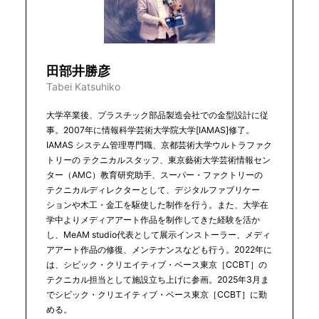
田部井勝彦
Tabei Katsuhiko
大学卒業後、プラスチック部品製造会社での金型設計に従
事。2007年に情報科学芸術大学院大学[IAMAS]修了。
IAMAS システム管理専門職、京都芸術大学ウルトラファク
トリーの テクニカルスタッフ、東京藝術大学芸術情報セン
ター（AMC）教育研究助手、スーパー・ファクトリーの
テクニカルディレクターとして、デジタルファブリケー
ションや木工・金工を駆使した制作を行う。また、大学在
学中よりメディアアート作品を制作してきた経験を活か
し、MeAM studio代表として展示インストーラー、メディ
アアート作品の修復、メンテナンスなども行う。2022年に
は、シビック・クリエイティブ・ベース東京［CCBT］の
テクニカル担当として施設立ち上げに参画。2025年3月ま
でシビック・クリエイティブ・ベース東京［CCBT］に勤
める。