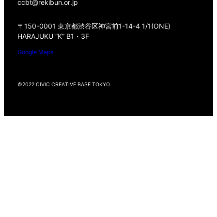
ccbt@rekibun.or.jp
〒150-0001 東京都渋谷区神宮前1-14-4 1/1(ONE)
HARAJUKU “K” B1・3F
Google Maps
©2022 CIVIC CREATIVE BASE TOKYO