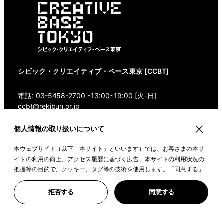
シビック・クリエイティブ・ベース東京 [CCBT]
電話: 03-5458-2700 *13:00~19:00 [火-日]
ccbt@rekibun.or.jp
個人情報の取り扱いについて
〒150-0001 東京都渋谷区神宮前1-14-4 1/1(ONE)
HARAJUKU “K” B1・3F
本ウェブサイト（以下「本サイト」といいます）では、お客さまの本サ
Google Maps
イトの利用の向上、アクセス履歴に基づく広告、本サイトの利用状況の
把握等の目的で、クッキー、タグ等の技術を使用します。「同意する」
ボタンや本サイトをクリックすることで、上記の目的のためにクッキー
を使用すること、また、皆さまのデータを提携先や委託先と共有するこ
©2022 CIVIC CREATIVE BASE TOKYO
拒否する
同意する
とに同意いただいたものとみなします。詳しい情報は、「
クッキーポリ
シー
」をご覧ください。※その他個人情報の取扱いについては、
東京都歴
史文化財団プライバシーポリシー
をご参照ください。