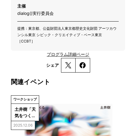
主催
dialog()実行委員会
提携：東京都、公益財団法人東京都歴史文化財団 アーツカウ
ンシル東京 シビック・クリエイティブ・ベース東京
［CCBT］
プログラム詳細ページ
シェア
関連イベント
ワークショップ
土井樹「天
気をつく
る」
2025.12.06