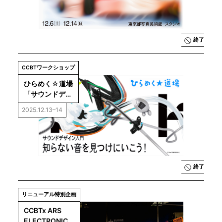
終了
CCBTワークショップ
ひらめく☆道場
「サウンドデザ
イン入門：知ら
2025.12.13–14
ない音を見つけ
にいこう！」
終了
リニューアル特別企画
CCBTx ARS 
ELECTRONICA 