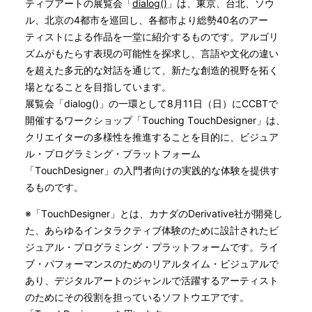
ティブアートの展覧会「
dialog()
」は、東京、台北、ソウ
ル、北京の4都市を巡回し、各都市より総勢40名のアー
ティストによる作品を一堂に紹介するものです。アルゴリ
ズムがもたらす表現の可能性を探求し、言語や文化の違い
を超えた多元的な対話を通じて、新たな創造的視野を拓く
場となることを目指しています。
展覧会「dialog()」の一環として8月11日（日）にCCBTで
開催するワークショップ「Touching TouchDesigner」は、
クリエイターの多様性を推進することを目的に、ビジュア
ル・プログラミング・プラットフォーム
「TouchDesigner」の入門者向けの実践的な体験を提供す
るものです。
※「TouchDesigner」とは、カナダのDerivative社が開発し
た、あらゆるインタラクティブ体験のために設計されたビ
ジュアル・プログラミング・プラットフォームです。ライ
ブ・パフォーマンスのためのリアルタイム・ビジュアルで
あり、デジタルアートのジャンルで活躍するアーティスト
のためにその役割を担っているソフトウエアです。