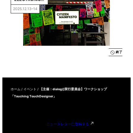
Art for 
2025.12.13–14
Participation 
“Citizen 
Manifesto”
終了
ホーム
/
イベント
/
【主催：dialog()実行委員会】ワークショップ
「Touching TouchDesigner」
ニュースレターに登録する