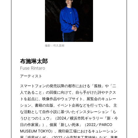
撮影：竹久直樹
布施琳太郎
Fuse Rintaro
アーティスト
スマートフォンの発売以降の都市における「孤独」や「二
人であること」の回復に向けて、自ら手がけた詩やテクス
トを起点に、映像作品やウェブサイト、展覧会のキュレー
ション、書籍の出版、イベント企画などを行っている。 主
な活動として自作小説に基づいたインスタレーション「も
うひとつのミュウ」（2024／横浜市民ギャラリー『新・今
日の作家展』）、個展「新しい死体」（2022／PARCO
MUSEUM TOKYO）、廃印刷工場におけるキュレーション
展「惑星ザムザ」（2022／小高製本工業跡地）など。著書