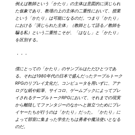
例えば教師という「かたり」の主体は意図的に演じられ
た仮象であり、教壇の上の主体の二重性において、授業
という「かたり」は可能になるのだ。つまり「かたり」
における「演じられた主体」（教師として語る／教師を
騙る私）という二重性こそが、「はなし」と「かたり」
を区別する。
・・・
僕にとっての「かたり」のサンプルはただひとつであ
る。それは1980年代の日本で盛んだったテーブルトーク
RPGのリプレイ文化だ。コンピュータを用いずに、アナ
ログな紙や鉛筆、サイコロ、ゲームブックによってプレ
イされるテーブルトークRPGにおいて、それまでの現実
から離陸してファンタジーのなかへと旅立つためにプレ
イヤーたちが行うのは「かたり」だった。「かたり」に
よって部室に集まった学生たちは勇者や魔法使いとなる
のだ。