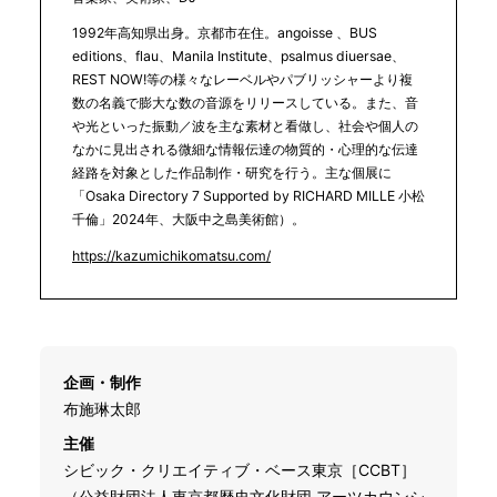
1992年高知県出身。京都市在住。angoisse 、BUS
editions、flau、Manila Institute、psalmus diuersae、
REST NOW!等の様々なレーベルやパブリッシャーより複
数の名義で膨大な数の音源をリリースしている。また、音
や光といった振動／波を主な素材と看做し、社会や個人の
なかに見出される微細な情報伝達の物質的・心理的な伝達
経路を対象とした作品制作・研究を行う。主な個展に
「Osaka Directory 7 Supported by RICHARD MILLE 小松
千倫」2024年、大阪中之島美術館）。
https://kazumichikomatsu.com/
企画・制作
布施琳太郎
主催
シビック・クリエイティブ・ベース東京［CCBT］
（公益財団法人東京都歴史文化財団 アーツカウンシ