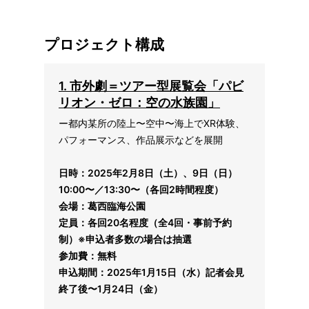
プロジェクト構成
1.
市外劇＝ツアー型展覧会「パビ
リオン・ゼロ：空の水族園」
ー都内某所の陸上〜空中〜海上でXR体験、
パフォーマンス、作品展示などを展開
日時：2025年2月8日（土）、9日（日）
10:00〜／13:30〜（各回2時間程度）
会場：葛西臨海公園
定員：各回20名程度（全4回・事前予約
制）※申込者多数の場合は抽選
参加費：無料
申込期間：2025年1月15日（水）記者会見
終了後〜1月24日（金）