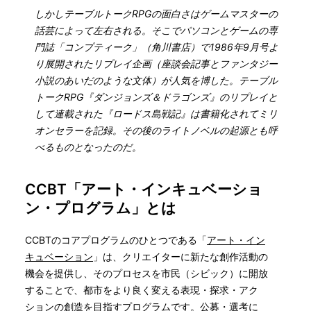
しかしテーブルトークRPGの面白さはゲームマスターの
話芸によって左右される。そこでパソコンとゲームの専
門誌「コンプティーク」（角川書店）で1986年9月号よ
り展開されたリプレイ企画（座談会記事とファンタジー
小説のあいだのような文体）が人気を博した。テーブル
トークRPG『ダンジョンズ＆ドラゴンズ』のリプレイと
して連載された『ロードス島戦記』は書籍化されてミリ
オンセラーを記録。その後のライトノベルの起源とも呼
べるものとなったのだ。
CCBT「アート・インキュベーショ
ン・プログラム」とは
CCBTのコアプログラムのひとつである「
アート・イン
キュベーション
」は、クリエイターに新たな創作活動の
機会を提供し、そのプロセスを市民（シビック）に開放
することで、都市をより良く変える表現・探求・アク
ションの創造を目指すプログラムです。公募・選考に