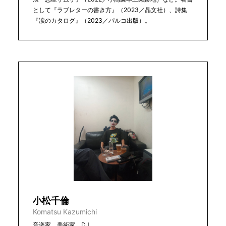
として『ラブレターの書き方』（2023／晶文社）、詩集
『涙のカタログ』（2023／パルコ出版）。
小松千倫
Komatsu Kazumichi
音楽家、美術家、DJ