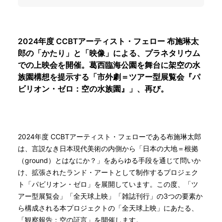
2024年度 CCBTアーティスト・フェロー 布施琳太
郎の「かたり」と「映像」による、プラネタリウム
での上映会を開催。葛西臨海公園を舞台に架空の水
族園構想を提示する「市外劇＝ツアー型展覧会『パ
ビリオン・ゼロ：空の水族園』」、再び。
2024年度 CCBTアーティスト・フェローである布施琳太郎
は、言説なき日本現代美術の内側から「日本の大地＝根拠
（ground）とはなにか？」をあらゆる手段を通じて問いか
け、拡張されたランド・アートとして制作するプロジェク
ト「パビリオン・ゼロ」を展開しています。この度、「ツ
アー型展覧会」「全天球上映」「雑誌刊行」の3つの要素か
ら構成される本プロジェクトの「全天球上映」にあたる、
「観察報告：空の証言」を開催します。