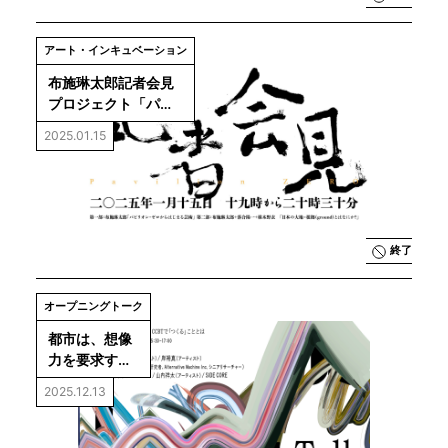
アート・インキュベーション
布施琳太郎記者会見 
プロジェクト「パビ
リオン・ゼロ」
2025.01.15
終了
オープニングトーク
都市は、想像
力を要求す
る。─CCBTで
2025.12.13
「つくる」こ
ととは