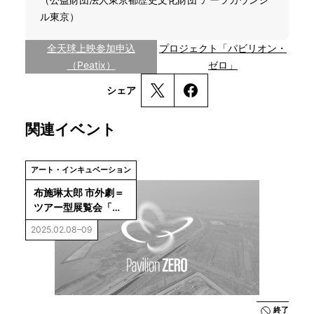
ル東京）
全天球上映参加申込
プロジェクト「パビリオン・
（Peatix）
ゼロ」
シェア
関連イベント
アート・インキュベーション
布施琳太郎 市外劇＝
ツアー型展覧会「パ
ビリオン・ゼロ：空
2025.02.08–09
の水族園」
終了