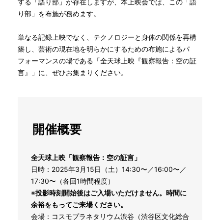
する「語り部」が存在しますが、本上映会では、この「語
り部」を布施が務めます。
単なる記録上映でなく、テクノロジーと身体の関係を再構
築し、芸術の現在地を明らかにするための布施によるパ
フォーマンスの場である「全天球上映『観察報告：空の証
言』」に、ぜひお集まりください。
開催概要
全天球上映「観察報告：空の証言」
日時：2025年3月15日（土）14:30〜／16:00〜／
17:30〜（各回1時間程度）
※
投影時刻開始後はご入場いただけません。時間に
余裕をもってご来場ください。
会場：コスモプラネタリウム渋谷（渋谷区文化総合