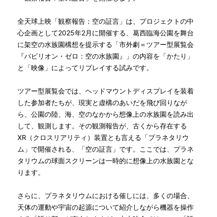
全天球上映「観察報告：空の証言」は、プロジェクトの中
心企画として2025年2月に開催する、葛西臨海公園を舞台
に架空の水族園構想を提示する「市外劇＝ツアー型展覧会
『パビリオン・ゼロ：空の水族園』」の内容を「かたり」
と「映像」によってリプレイする試みです。
ツアー型展覧会では、ヘッドマウントディスプレイを装着
した参加者たちが、現実と虚構のあいだを飛び回りなが
ら、公園の陸、海、空のなかから想像上の水族園を読み出
して、観測します。その観測報告が、古くから存在する
XR（クロスリアリティ）装置とも言える「プラネタリウ
ム」で開催される、「空の証言」です。ここでは、プラネ
タリウムの球面スクリーンは一時的に想像上の水族園とな
ります。
さらに、プラネタリウムにおける催しには、多くの場合、
天体の運動や宇宙の起源について紹介しながら機器を操作