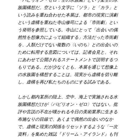
族園構想だ。空という文字に「ソラ」と「カラ」と
いう読みを重ね合わせた本展は、都市の現実に演劇
という虚構を重ねた寺山修司による「市街劇」とい
う発明を参照している。寺山にとって「出会いの偶
然性を想像力によって組織する」方法だった市街劇
を、人類だけでない複数の〈いのち〉との出会いの
ために転用する意図については、記者会見と、それ
にあわせて公開されるステートメントで説明するつ
もりである。だが少なくとも、本展を通じて想像上
の水族園を構想することは、現実から虚構を切り離
し、虚構を再び私たちのものにする試みである。
しかし都内某所の陸上、空中、海上で実施される水
族園構想だけが〈パビリオン・ゼロ〉ではない。批
評や言説の不在が嘆かれる今日の美術業界に生きる
布施なりの目線で、あくまで偶然の出会いのなか
で、虚構と現実の関係をリセットするような「一次
資料」を集めた雑誌『ドリーム・アイランド』も刊