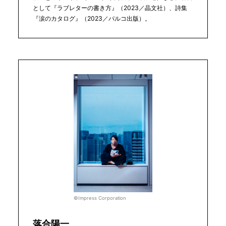
として『ラブレターの書き方』（2023／晶文社）、詩集
『涙のカタログ』（2023／パルコ出版）。
©Impress Corporation
落合陽一