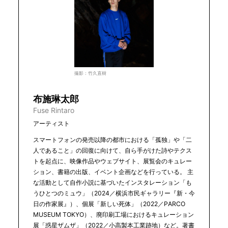
撮影：竹久直樹
布施琳太郎
Fuse Rintaro
アーティスト
スマートフォンの発売以降の都市における「孤独」や「二
人であること」の回復に向けて、自ら手がけた詩やテクス
トを起点に、映像作品やウェブサイト、展覧会のキュレー
ション、書籍の出版、イベント企画などを行っている。 主
な活動として自作小説に基づいたインスタレーション「も
うひとつのミュウ」（2024／横浜市民ギャラリー『新・今
日の作家展』）、個展「新しい死体」（2022／PARCO
MUSEUM TOKYO）、廃印刷工場におけるキュレーション
展「惑星ザムザ」（2022／小高製本工業跡地）など。著書