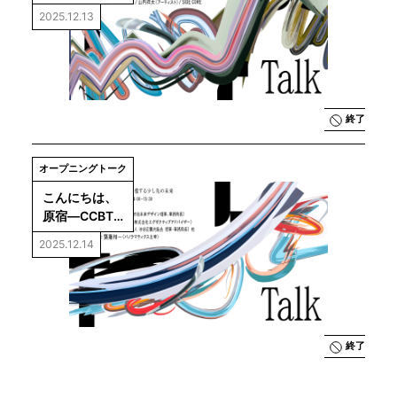
る。─CCBTで
2025.12.13
「つくる」こ
ととは
終了
オープニングトーク
こんにちは、
原宿―CCBT
と想像する少
2025.12.14
し先の未来
終了