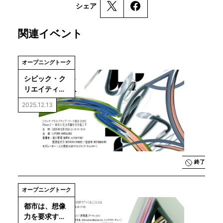
シェア
関連イベント
オープニングトーク
シビック・ク
リエイティ
ブ・ベース東
2025.12.13
京［CCBT］
Phase 2―東
京に社会実験
を引き起こす
終了
オープニングトーク
都市は、想像
力を要求す