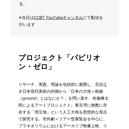
る。
※当日は
CCBT YouTubeチャンネル
にて配信を
行います
プロジェクト「パビリオ
ン・ゼロ」
リサーチ、実践、理論を包括的に展開し、言説な
き日本現代美術の内側から「日本の大地＝根拠
（ground）とはなにか？」を問い直す、布施琳太
郎によるアートプロジェクト。東京湾に無数に存
在する「埋立地」という人工大地を思想的な視点
で探究する。市外劇＝ツアー型展覧会を中心に、
プラネタリウムにおけるアーカイブ映像上映、リ