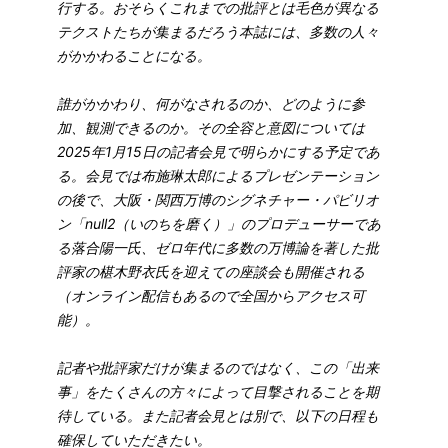
行する。おそらくこれまでの批評とは毛色が異なる
テクストたちが集まるだろう本誌には、多数の人々
がかかわることになる。
誰がかかわり、何がなされるのか、どのように参
加、観測できるのか。その全容と意図については
2025年1月15日の記者会見で明らかにする予定であ
る。会見では布施琳太郎によるプレゼンテーション
の後で、大阪・関西万博のシグネチャー・パビリオ
ン「null2（いのちを磨く）」のプロデューサーであ
る落合陽一氏、ゼロ年代に多数の万博論を著した批
評家の椹木野衣氏を迎えての座談会も開催される
（オンライン配信もあるので全国からアクセス可
能）。
記者や批評家だけが集まるのではなく、この「出来
事」をたくさんの方々によって目撃されることを期
待している。また記者会見とは別で、以下の日程も
確保していただきたい。