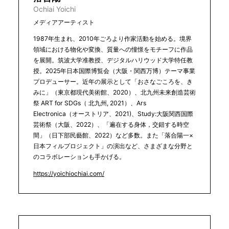
Ochiai Yoichi
メディアアーティスト
1987年生まれ、2010年ごろより作家活動を始める。境界
領域における物化や変換、質量への憧憬をモチーフに作品
を展開。筑波大学准教授、デジタルハリウッド大学特任教
授。2025年日本国際博覧会（大阪・関西万博）テーマ事業
プロデューサー。近年の展示として「おさなごころを、き
みに」（東京都現代美術館、2020）、北九州未来創造芸術
祭 ART for SDGs（ 北九州, 2021）、Ars
Electronica（オーストリア、2021)、Study:大阪関西国際
芸術祭（大阪、2022）、「遍在する身体，交錯する時空
間」（日下部民藝館、2022）など多数。また「落合陽一×
日本フィルプロジェクト」の演出など、さまざまな分野と
のコラボレーションも手かげる。
https://yoichiochiai.com/