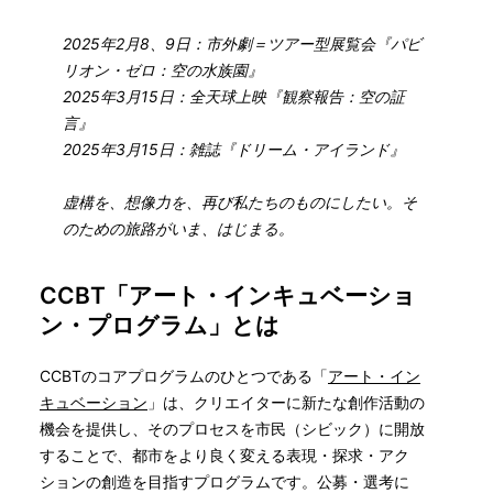
2025年2月8、9日：市外劇＝ツアー型展覧会『パビ
リオン・ゼロ：空の水族園』
2025年3月15日：全天球上映『観察報告：空の証
言』
2025年3月15日：雑誌『ドリーム・アイランド』
虚構を、想像力を、再び私たちのものにしたい。そ
のための旅路がいま、はじまる。
CCBT「アート・インキュベーショ
ン・プログラム」とは
CCBTのコアプログラムのひとつである「
アート・イン
キュベーション
」は、クリエイターに新たな創作活動の
機会を提供し、そのプロセスを市民（シビック）に開放
することで、都市をより良く変える表現・探求・アク
ションの創造を目指すプログラムです。公募・選考に