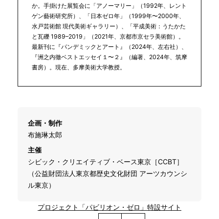
か。手掛けた展覧会に「アノーマリー」（1992年、レント
ゲン藝術研究所）、「日本ゼロ年」（1999年〜2000年、
水戸芸術館 現代美術ギャラリー）、「平成美術：うたかた
と瓦礫 1989–2019」（2021年、京都市京セラ美術館）。
最新刊に『パンデミックとアート』（2024年、左右社）、
『洲之内徹ベストエッセイ１〜２』（編著、2024年、筑摩
書房）。現在、多摩美術大学教授。
企画・制作
布施琳太郎
主催
シビック・クリエイティブ・ベース東京［CCBT］
（公益財団法人東京都歴史文化財団 アーツカウンシ
ル東京）
プロジェクト「パビリオン・ゼロ」特設サイト