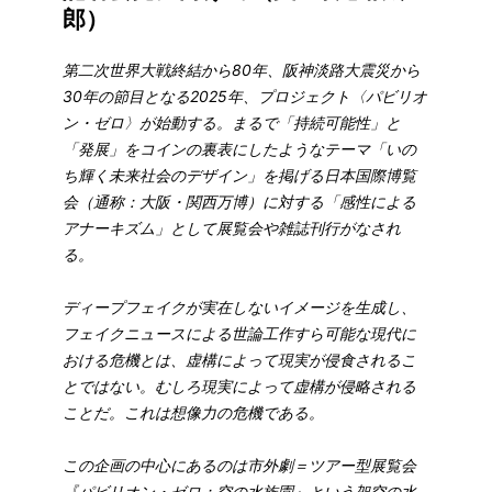
郎）
第二次世界大戦終結から80年、阪神淡路大震災から
30年の節目となる2025年、プロジェクト〈パビリオ
ン・ゼロ〉が始動する。まるで「持続可能性」と
「発展」をコインの裏表にしたようなテーマ「いの
ち輝く未来社会のデザイン」を掲げる日本国際博覧
会（通称：大阪・関西万博）に対する「感性による
アナーキズム」として展覧会や雑誌刊行がなされ
る。
ディープフェイクが実在しないイメージを生成し、
フェイクニュースによる世論工作すら可能な現代に
おける危機とは、虚構によって現実が侵食されるこ
とではない。むしろ現実によって虚構が侵略される
ことだ。これは想像力の危機である。
この企画の中心にあるのは市外劇＝ツアー型展覧会
『パビリオン・ゼロ：空の水族園』という架空の水