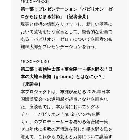
19:00〜19:30
第一部：プレゼンテーション「パビリオン・ゼ
ロからはじまる芸術」
［記者会見］
現実と虚構の錯乱をリセットし、新しい基準に
おいて芸術を行う宣言として、複合的な企画で
ある「パビリオン・ゼロ」について企画者の布
施琳太郎がプレゼンテーションを行う。
19:30〜20:30
第二部：布施琳太郎＋落合陽一＋椹木野衣「日
本の大地＝根拠（ground）とはなにか？」
［座談会］
本プロジェクトは、布施が感じる2025年日本
国際博覧会への違和感が起点となり企画され
た。座談会では、本万博においてシグネ
チャー・パビリオン「null2（いのちを磨
く）」のプロデューサーを務める落合陽一氏、
ゼロ年代に多数の万博論を著した椹木野衣氏を
迎えて、これからの芸術と万博について議論す