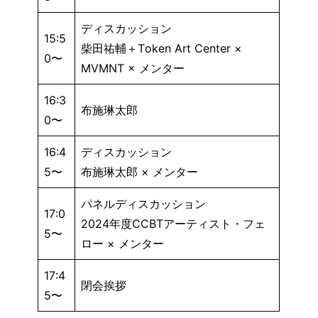
ディスカッション
15:5
柴田祐輔＋Token Art Center ×
0〜
MVMNT × メンター
16:3
布施琳太郎
0〜
16:4
ディスカッション
5〜
布施琳太郎 × メンター
パネルディスカッション
17:0
2024年度CCBTアーティスト・フェ
5〜
ロー × メンター
17:4
閉会挨拶
5〜