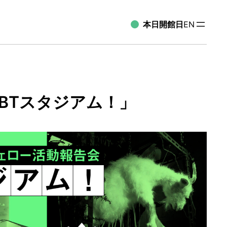
本日開館日
EN
CBTスタジアム！」