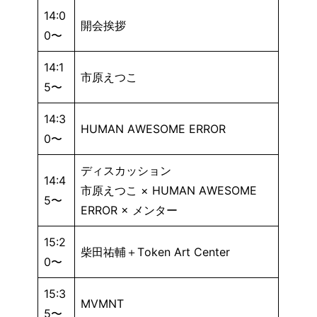
14:0
開会挨拶
0〜
14:1
市原えつこ
5〜
14:3
HUMAN AWESOME ERROR
0〜
ディスカッション
14:4
市原えつこ × HUMAN AWESOME
5〜
ERROR × メンター
15:2
柴田祐輔＋Token Art Center
0〜
15:3
MVMNT
5〜