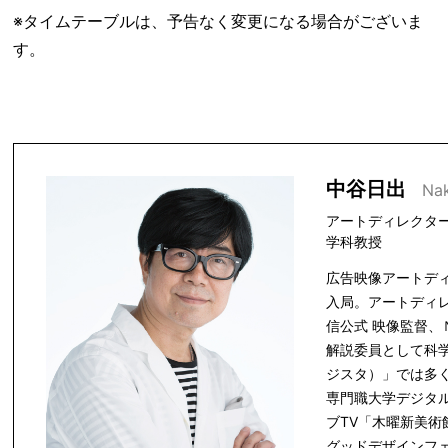
※タイムテーブルは、予告なく変更になる場合がございま
す。
中谷日出
Na
アートディレクタ
学科教授
広告映像アートデ
入局。アートディ
信公式 映像監督、
解説委員として科
ジスタ）」では多
専門職大学デジタ
ブTV「木曜新美
グッドデザインフ