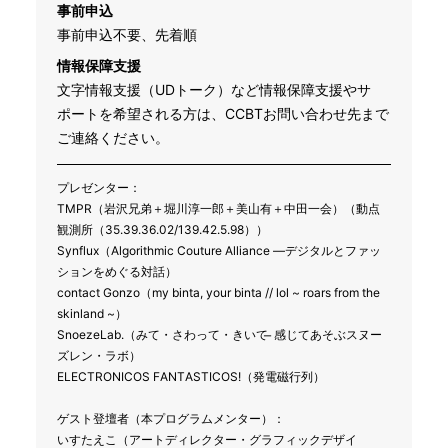
事前申込
事前申込不要、先着順
情報保障支援
文字情報支援（UDトーク）など情報保障支援やサ
ポートを希望される方は、CCBTお問い合わせ先まで
ご連絡ください。
プレゼンター：
TMPR（岩沢兄弟＋堀川淳一郎＋美山有＋中田一会）（動点
観測所（35.39.36.02/139.42.5.98））
Synflux（Algorithmic Couture Alliance ―デジタルとファッ
ションをめぐる対話）
contact Gonzo（my binta, your binta // lol ~ roars from the
skinland ~）
SnoezeLab.（みて・さわって・きいて ̶ 感じてあそぶスヌー
ズレン・ラボ）
ELECTRONICOS FANTASTICOS!（発電磁行列）
ゲスト登壇者（本プログラムメンター）：
いすたえこ（アートディレクター・グラフィックデザイ