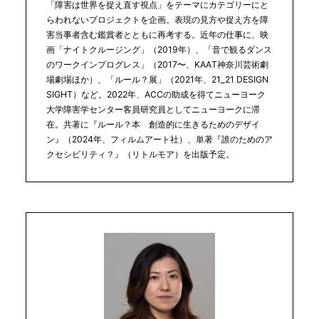
「障害は世界を捉え直す視点」をテーマにカテゴリーにと
らわれないプロジェクトを企画。表現の見方や捉え方を障
害当事者含む鑑賞者とともに再考する。近年の仕事に、映
画「ナイトクルージング」（2019年）、「音で観るダンス
のワークインプログレス」（2017〜、KAAT神奈川芸術劇
場劇場ほか）、「ルール？展」（2021年、21_21 DESIGN
SIGHT）など。2022年、ACCの助成を得てニューヨーク
大学障害学センター客員研究員としてニューヨークに滞
在。共著に『ルール？本 創造的に生きるためのデザイ
ン』（2024年、フィルムアート社）、単著『誰のためのア
クセシビリティ？』（リトルモア）を出版予定。