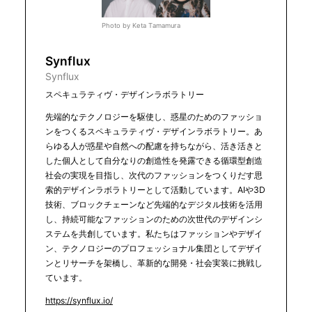
Photo by Keta Tamamura
Synflux
Synflux
スペキュラティヴ・デザインラボラトリー
先端的なテクノロジーを駆使し、惑星のためのファッショ
ンをつくるスペキュラティヴ・デザインラボラトリー。あ
らゆる人が惑星や自然への配慮を持ちながら、活き活きと
した個人として自分なりの創造性を発露できる循環型創造
社会の実現を目指し、次代のファッションをつくりだす思
索的デザインラボラトリーとして活動しています。AIや3D
技術、ブロックチェーンなど先端的なデジタル技術を活用
し、持続可能なファッションのための次世代のデザインシ
ステムを共創しています。私たちはファッションやデザイ
ン、テクノロジーのプロフェッショナル集団としてデザイ
ンとリサーチを架橋し、革新的な開発・社会実装に挑戦し
ています。
https://synflux.io/