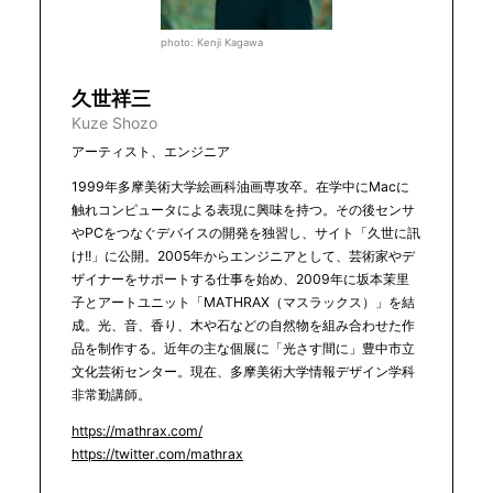
photo: Kenji Kagawa
久世祥三
Kuze Shozo
アーティスト、エンジニア
1999年多摩美術大学絵画科油画専攻卒。在学中にMacに
触れコンピュータによる表現に興味を持つ。その後センサ
やPCをつなぐデバイスの開発を独習し、サイト「久世に訊
け!!」に公開。2005年からエンジニアとして、芸術家やデ
ザイナーをサポートする仕事を始め、2009年に坂本茉里
子とアートユニット「MATHRAX（マスラックス）」を結
成。光、音、香り、木や石などの自然物を組み合わせた作
品を制作する。近年の主な個展に「光さす間に」豊中市立
文化芸術センター。現在、多摩美術大学情報デザイン学科
非常勤講師。
https://mathrax.com/
https://twitter.com/mathrax