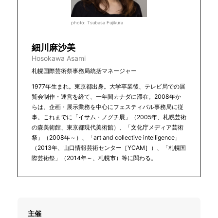
photo: Tsubasa Fujikura
細川麻沙美
Hosokawa Asami
札幌国際芸術祭事務局統括マネージャー
1977年生まれ。東京都出身。大学卒業後、テレビ局での展
覧会制作・運営を経て、一年間カナダに滞在。2008年か
らは、企画・展示業務を中心にフェスティバル事務局に従
事。これまでに「イサム・ノグチ展」（2005年、札幌芸術
の森美術館、東京都現代美術館）、「文化庁メディア芸術
祭」（2008年～）、「art and collective intelligence」
（2013年、山口情報芸術センター［YCAM］）、「札幌国
際芸術祭」（2014年～、札幌市）等に関わる。
主催