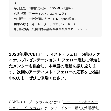
ナー）
宇川直宏（“現在”美術家、DOMMUNE主宰）
久世祥三（アーティスト、エンジニア）
竹川潤一（一般社団法人 MUTEK Japan 理事）
田中みゆき（キュレーター、プロデューサー）
細川麻沙美（札幌国際芸術祭事務局統括マネージャー）
2023年度CCBTアーティスト・フェロー
5組
のファ
イナルプレゼンテーション！ フェロー活動に伴走し
たメンターも集合し、本年度の活動を振り返りま
す。次回のアーティスト・フェローの応募をご検討
中の方も、ぜひご来場ください。
CCBTのコアプログラムのひとつ「
アート・インキュベー
ション・プログラム
」は、クリエイターに新たな創作活動