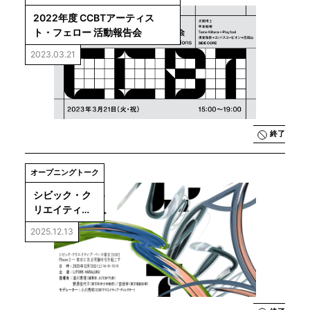
2022年度 CCBTアーティス
ト・フェロー 活動報告会
2023.03.21
終了
オープニングトーク
シビック・ク
リエイティ
ブ・ベース東
2025.12.13
京［CCBT］
Phase 2―東
京に社会実験
を引き起こす