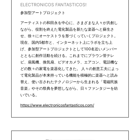
ELECTRONICOS FANTASTICOS!
参加型アートプロジェクト
アーティストの和田永を中心に、さまざまな人々が共創し
ながら、役割を終えた電化製品を新たな楽器へと蘇生さ
せ、徐々にオーケストラを形づくっていくプロジェクト。
現在、国内5都市と、インターネット上にラボを立ち上
げ、参加型アートプロジェクトとして100名近いメンバー
とともに創作活動を続ける。これまでにブラウン管テレ
ビ、扇風機、換気扇、ビデオカメラ、エアコン、電話機な
どの数々の家電を楽器化してきた。 人々の創意工夫によっ
て電化製品が本来持っている機能を積極的に楽器へと読み
替え、使い古されたテクノロジーから生まれる「電磁民族
音楽」やその祭典を夢想しながら、日々ファンタジーを紡
いでいる。
https://www.electronicosfantasticos.com/