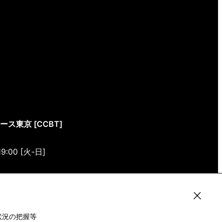
東京 [CCBT]
19:00 [火-日]
4-4 1/1(ONE) HARAJUKU “K” B1・3F
状況の把握等