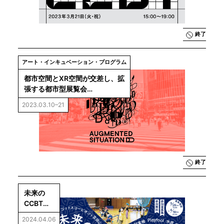
終了
アート・インキュベーション・プログラム
都市空間とXR空間が交差し、拡
張する都市型展覧会
「AUGMENTED SITUATION 
2023.03.10–21
D」
終了
未来の
CCBTの
運動会　
2024.04.06