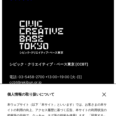
シビック・クリエイティブ・ベース東京 [CCBT]
電話: 03-5458-2700 *13:00~19:00 [火-日]
ccbt@rekibun.or.jp
個人情報の取り扱いについて
〒150-0001 東京都渋谷区神宮前1-14-4 1/1(ONE)
HARAJUKU “K” B1・3F
本ウェブサイト（以下「本サイト」といいます）では、お客さまの本サ
Google Maps
イトの利用の向上、アクセス履歴に基づく広告、本サイトの利用状況の
把握等の目的で、クッキー、タグ等の技術を使用します。「同意する」