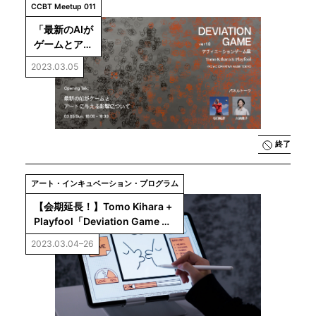
CCBT Meetup 011
「最新のAIが
ゲームとアー
トに与える影
2023.03.05
響について」
（展覧会
「Deviation 
Game 
ver1.0」オー
終了
プニングトー
ク）
アート・インキュベーション・プログラム
【会期延長！】Tomo Kihara + 
Playfool「Deviation Game 
ver 1.0」
2023.03.04–26