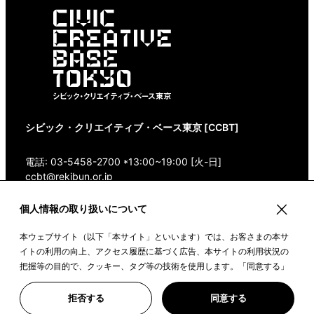
シビック・クリエイティブ・ベース東京 [CCBT]
電話: 03-5458-2700 *13:00~19:00 [火-日]
ccbt@rekibun.or.jp
個人情報の取り扱いについて
〒150-0001 東京都渋谷区神宮前1-14-4 1/1(ONE)
HARAJUKU “K” B1・3F
本ウェブサイト（以下「本サイト」といいます）では、お客さまの本サ
Google Maps
イトの利用の向上、アクセス履歴に基づく広告、本サイトの利用状況の
把握等の目的で、クッキー、タグ等の技術を使用します。「同意する」
ボタンや本サイトをクリックすることで、上記の目的のためにクッキー
を使用すること、また、皆さまのデータを提携先や委託先と共有するこ
©2022 CIVIC CREATIVE BASE TOKYO
拒否する
同意する
とに同意いただいたものとみなします。詳しい情報は、「
クッキーポリ