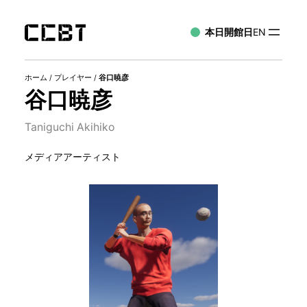
本日開館日
EN
ホーム
/
プレイヤー
/
谷口暁彦
谷口暁彦
Taniguchi Akihiko
メディアアーティスト