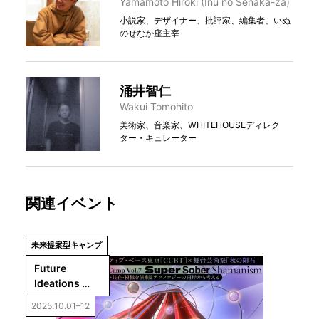
Yamamoto Hiroki (Inu no Senaka-za)
小説家、デザイナー、批評家、編集者、いぬ
のせなか座主宰
涌井智仁
Wakui Tomohito
美術家、音楽家、WHITEHOUSEディレク
ター・キュレーター
関連イベント
未来提案型キャンプ
Future 
Ideations 
Camp Vol.7｜
2025.10.01–12
Super Sober 