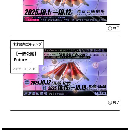
Shamanism：
同期・共在・
模倣を演劇と
テクノロジー
の両岸から考
終了
える
未来提案型キャンプ
【一般公開】
Future 
Ideations 
2025.10.12–19
Camp Vol.7：
Super Sober 
Shamanism 
成果発表＆成
果展示
終了