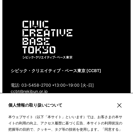
シビック・クリエイティブ・ベース東京 [CCBT]
電話: 03-5458-2700 *13:00~19:00 [火-日]
ccbt@rekibun.or.jp
個人情報の取り扱いについて
〒150-0001 東京都渋谷区神宮前1-14-4 1/1(ONE)
HARAJUKU “K” B1・3F
本ウェブサイト（以下「本サイト」といいます）では、お客さまの本サ
Google Maps
イトの利用の向上、アクセス履歴に基づく広告、本サイトの利用状況の
把握等の目的で、クッキー、タグ等の技術を使用します。「同意する」