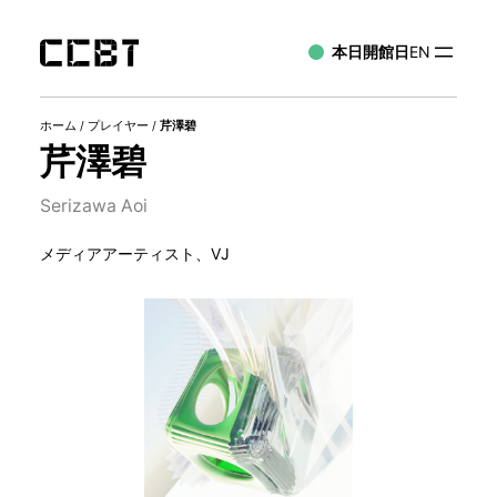
本日開館日
EN
ホーム
/
プレイヤー
/
芹澤碧
芹澤碧
Serizawa Aoi
メディアアーティスト、VJ