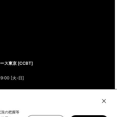
東京 [CCBT]
19:00 [火-日]
4-4 1/1(ONE) HARAJUKU “K” B1・3F
状況の把握等