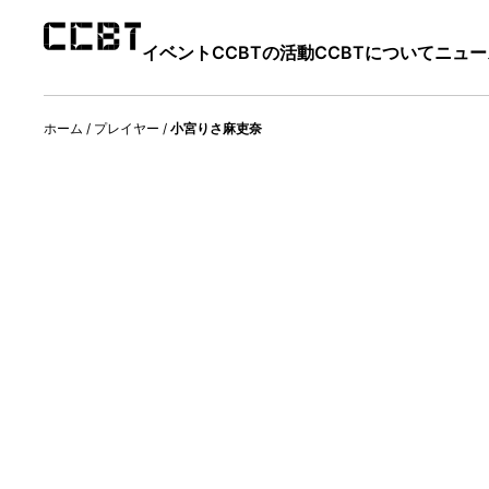
イベント
CCBTの活動
CCBTについて
ニュー
ホーム
/
プレイヤー
/
小宮りさ麻吏奈