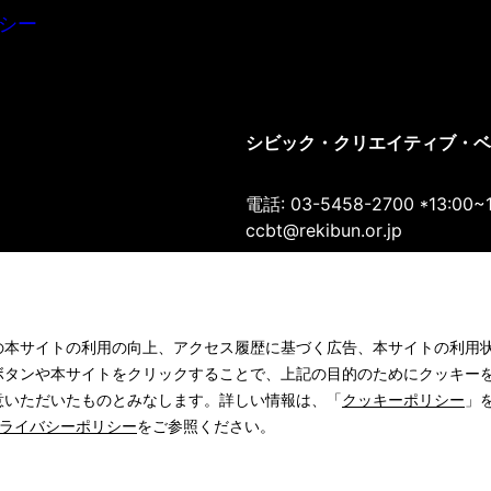
シー
シビック・クリエイティブ・ベース
電話: 03-5458-2700 *13:00~
ccbt@rekibun.or.jp
〒150-0001 東京都渋谷区神宮前1-1
Google Maps
の本サイトの利用の向上、アクセス履歴に基づく広告、本サイトの利用
ボタンや本サイトをクリックすることで、上記の目的のためにクッキー
意いただいたものとみなします。詳しい情報は、「
クッキーポリシー
」
©2022 CIVIC CREATIVE BASE TOKYO
ライバシーポリシー
をご参照ください。