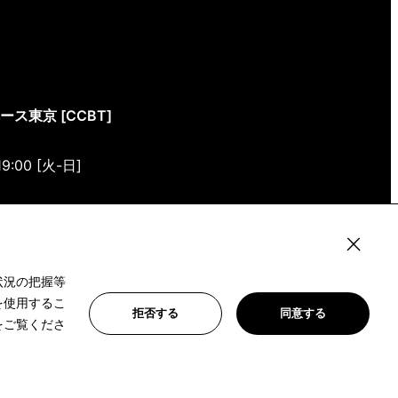
東京 [CCBT]
19:00 [火-日]
4-4 1/1(ONE) HARAJUKU “K” B1・3F
状況の把握等
を使用するこ
拒否する
同意する
をご覧くださ