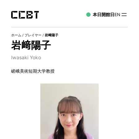
本日開館日
EN
ホーム
/
プレイヤー
/
岩﨑陽子
岩﨑陽子
Iwasaki Yoko
嵯峨美術短期大学教授