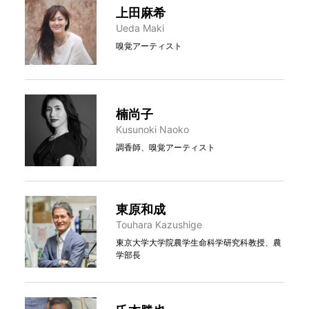
上田麻希
Ueda Maki
嗅覚アーティスト
楠尚子
Kusunoki Naoko
調香師、嗅覚アーティスト
東原和成
Touhara Kazushige
東京大学大学院農学生命科学研究科教授、農
学部長