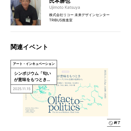
氏本勝也
Ujimoto Katsuya
株式会社リコー 未来デザインセンター
TRIBUS推進室
関連イベント
アート・インキュベーション
シンポジウム「匂い
が意味をもつとき～
美学×化学×デジタル
2025.11.15
技術の視座から～」
（上田麻希
「Olfacto-Politics: 
The Air as a 
Medium（嗅覚の力
学 〜メディウムとし
終了
ての空気〜）」関