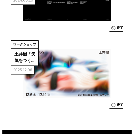
2024.03.20
終了
ワークショップ
土井樹「天
気をつく
る」
2025.12.06
終了