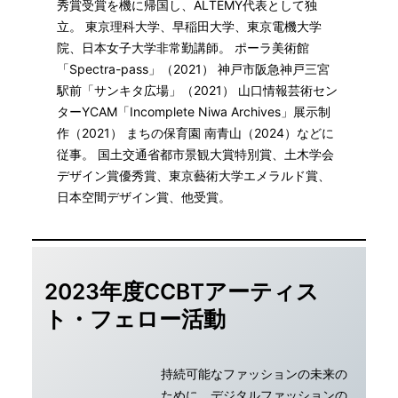
秀賞受賞を機に帰国し、ALTEMY代表として独
立。 東京理科大学、早稲田大学、東京電機大学
院、日本女子大学非常勤講師。 ポーラ美術館
「Spectra-pass」（2021） 神戸市阪急神戸三宮
駅前「サンキタ広場」（2021） 山口情報芸術セン
ターYCAM「Incomplete Niwa Archives」展示制
作（2021） まちの保育園 南青山（2024）などに
従事。 国土交通省都市景観大賞特別賞、土木学会
デザイン賞優秀賞、東京藝術大学エメラルド賞、
日本空間デザイン賞、他受賞。
2023年度CCBTアーティス
ト・フェロー活動
持続可能なファッションの未来の
ために、デジタルファッションの