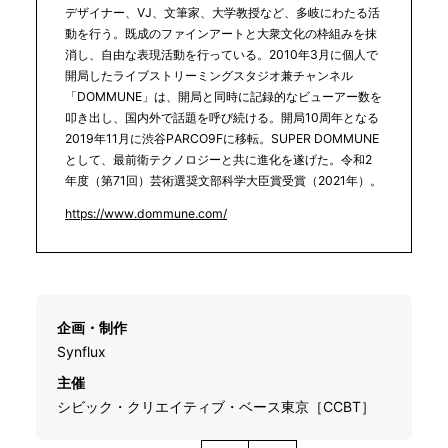
デザイナー、VJ、文筆家、大学教授など、多岐にわたる活
動を行う。既成のファインアートと大衆文化の枠組みを抹
消し、自由な表現活動を行っている。2010年3月に個人で
開局したライブストリーミングスタジオ兼チャンネル
「DOMMUNE」は、開局と同時に記録的なビューアー数を
叩き出し、国内外で話題を呼び続ける。開局10周年となる
2019年11月に渋谷PARCO9Fに移転。SUPER DOMMUNE
として、最前衛テクノロジーと共に進化を遂げた。令和2
年度（第71回）芸術選奨文部科学大臣賞受賞（2021年）。
https://www.dommune.com/
企画・制作
Synflux
主催
シビック・クリエイティブ・ベース東京［CCBT］