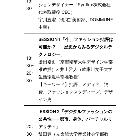
18:
ションデザイナー／Synflux株式会社
30
代表取締役 CEO）
宇川直宏（現“在”美術家、DOMMUNE
主宰）
SESSION 1「今、ファッション批評は
可能か？
──
歴史からみるデジタルテ
クノロジー
」
18:
蘆田裕史（京都精華大学デザイン学部
30-
准教授）× 井上雅人（武庫川女子大学
20:
生活環境学部准教授）
30
【キーワード】批評、メディア、消
費、ファッションスタディーズ、デザ
イン史
ESSION 2「デジタルファッションの
公共性
──
都市、身体、バーチャルリ
20:
アリティ
」
30-
飯田豊（立命館大学産業社会学部教