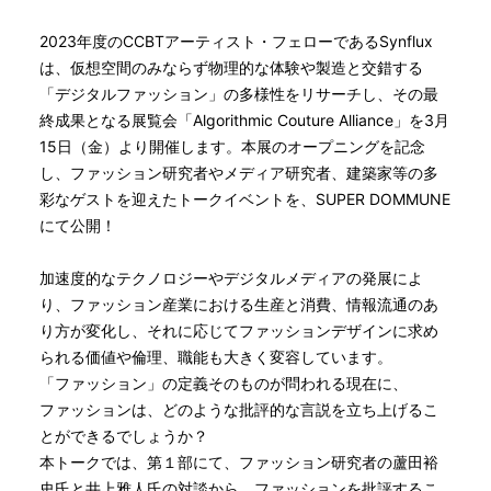
2023年度のCCBTアーティスト・フェローであるSynflux
は、仮想空間のみならず物理的な体験や製造と交錯する
「デジタルファッション」の多様性をリサーチし、その最
終成果となる展覧会「Algorithmic Couture Alliance」を3月
15日（金）より開催します。本展のオープニングを記念
し、ファッション研究者やメディア研究者、建築家等の多
彩なゲストを迎えたトークイベントを、SUPER DOMMUNE
にて公開！
加速度的なテクノロジーやデジタルメディアの発展によ
り、ファッション産業における生産と消費、情報流通のあ
り方が変化し、それに応じてファッションデザインに求め
られる価値や倫理、職能も大きく変容しています。
「ファッション」の定義そのものが問われる現在に、
ファッションは、どのような批評的な言説を立ち上げるこ
とができるでしょうか？
本トークでは、第１部にて、ファッション研究者の蘆田裕
史氏と井上雅人氏の対談から、ファッションを批評するこ