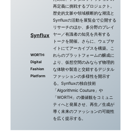
再定義に挑戦するプロジェクト。
歴史的文脈や領域横断的な潮流と
Synfluxの活動を展覧会で公開する
リサーチのほか、多分野のプレイ
ヤー／有識者の知見を共有する
Synflux
トークを開催。さらに、ウェブサ
イトにてアーカイブスを構築。こ
れらのプラットフォームの醸成に
WORTH:
より、仮想空間のみならず物理的
Digital
な体験や製造と交錯するデジタル
Fashion
ファッションの多様性を開示す
Platform
る。Synfluxの独自技術
「Algorithmic Couture」や
「WORTH」の価値観をコミュニ
ティへと発展させ、再生／生成が
導く未来のファッションの可能性
を広く提示する。