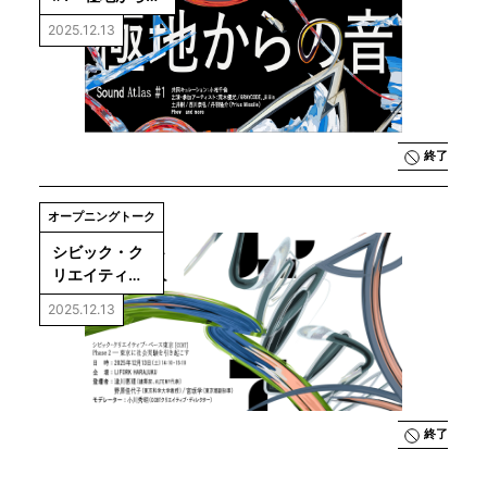
音」
2025.12.13
終了
オープニングトーク
シビック・ク
リエイティ
ブ・ベース東
2025.12.13
京［CCBT］
Phase 2―東
京に社会実験
を引き起こす
終了