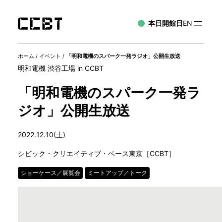
本日開館日
EN
ホーム
/
イベント
/
「明和電機のスパーク一発ラジオ」公開生放送
明和電機 渋谷工場 in CCBT
「明和電機のスパーク一発ラ
ジオ」公開生放送
2022.12.10(土)
シビック・クリエイティブ・ベース東京［CCBT］
ショーケース／展覧会
ミートアップ／トーク