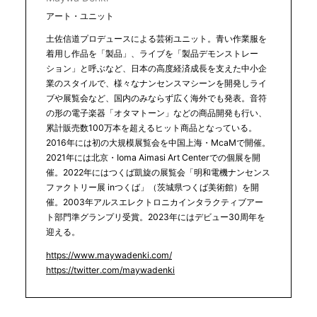
アート・ユニット
土佐信道プロデュースによる芸術ユニット。青い作業服を
着用し作品を「製品」、ライブを「製品デモンストレー
ション」と呼ぶなど、日本の高度経済成長を支えた中小企
業のスタイルで、様々なナンセンスマシーンを開発しライ
ブや展覧会など、国内のみならず広く海外でも発表。音符
の形の電子楽器「オタマトーン」などの商品開発も行い、
累計販売数100万本を超えるヒット商品となっている。
2016年には初の大規模展覧会を中国上海・McaMで開催。
2021年には北京・Ioma Aimasi Art Centerでの個展を開
催。2022年にはつくば凱旋の展覧会「明和電機ナンセンス
ファクトリー展 inつくば」（茨城県つくば美術館）を開
催。2003年アルスエレクトロニカインタラクティブアー
ト部門準グランプリ受賞。2023年にはデビュー30周年を
迎える。
https://www.maywadenki.com/
https://twitter.com/maywadenki