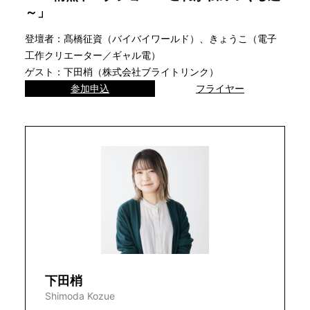
～」
登壇者：髙橋征資（バイバイワールド）、きょうこ（電子
工作クリエーター／ギャル電）
ゲスト：下田梢（株式会社ブライトリンク）
参加申込
フライヤー
下田梢
Shimoda Kozue