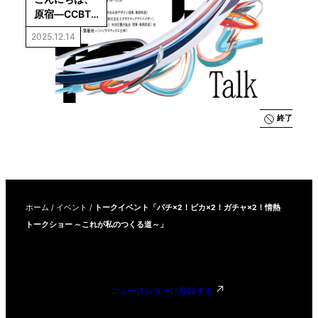
原宿―CCBT
と想像する少
2025.12.14
し先の未来
終了
ホーム
/
イベント
/
トークイベント「パチ×2！ビカ×2！ガチャ×2！情熱
トークショー ～これが私のつくる道～」
ニュースレターに登録する