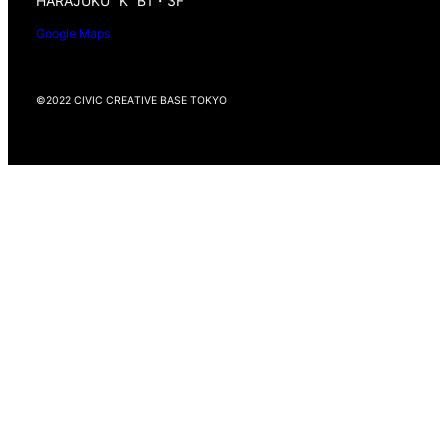
HARAJUKU “K” B1・3F
Google Maps
©2022 CIVIC CREATIVE BASE TOKYO