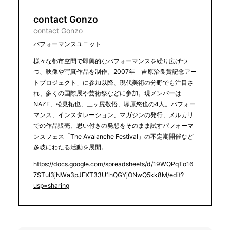
contact Gonzo
contact Gonzo
パフォーマンスユニット
様々な都市空間で即興的なパフォーマンスを繰り広げつ
つ、映像や写真作品を制作。2007年「吉原治良賞記念アー
トプロジェクト」に参加以降、現代美術の分野でも注目さ
れ、多くの国際展や芸術祭などに参加。現メンバーは
NAZE、松見拓也、三ヶ尻敬悟、塚原悠也の4人。パフォー
マンス、インスタレーション、マガジンの発行、メルカリ
での作品販売、思い付きの発想をそのまま試すパフォーマ
ンスフェス「The Avalanche Festival」の不定期開催など
多岐にわたる活動を展開。
https://docs.google.com/spreadsheets/d/19WQPqTo16
7STul3jNWa3pJFXT33U1hQGYjONwQ5kk8M/edit?
usp=sharing