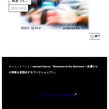
気をつく
る」
2025.12.06
終了
ホーム
/
イベント
/
contact Gonzo「Welcome to the Skinland ー皮膚から
の情報を意識化するワークショップー」
ニュースレターに登録する