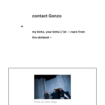
contact Gonzo
my binta, your binta // lol ~ roars from
the skinland ~
Photo by Lieko Shiga