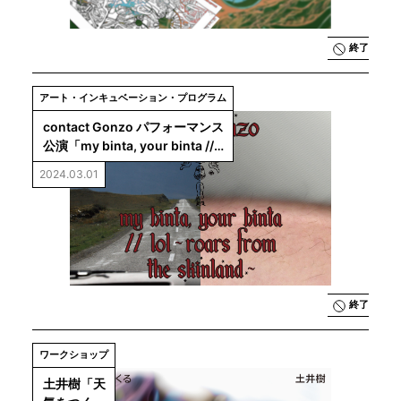
く』シス
テムと境
界 ～
終了
bintaの深
層～」
アート・インキュベーション・プログラム
contact Gonzo パフォーマンス
公演「my binta, your binta // 
lol ~ roars from the skinland 
2024.03.01
~」
終了
ワークショップ
土井樹「天