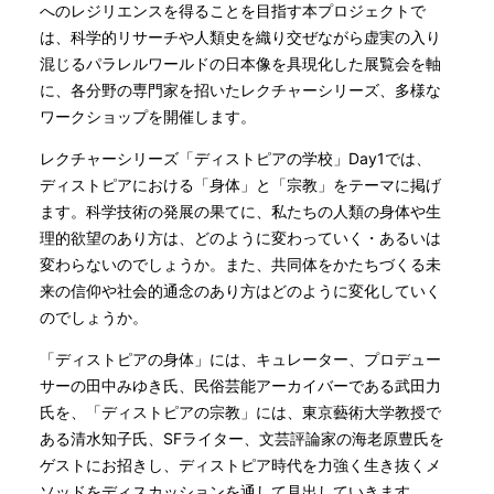
へのレジリエンスを得ることを目指す本プロジェクトで
は、科学的リサーチや人類史を織り交ぜながら虚実の入り
混じるパラレルワールドの日本像を具現化した展覧会を軸
に、各分野の専門家を招いたレクチャーシリーズ、多様な
ワークショップを開催します。
レクチャーシリーズ「ディストピアの学校」Day1では、
ディストピアにおける「身体」と「宗教」をテーマに掲げ
ます。科学技術の発展の果てに、私たちの人類の身体や生
理的欲望のあり方は、どのように変わっていく・あるいは
変わらないのでしょうか。また、共同体をかたちづくる未
来の信仰や社会的通念のあり方はどのように変化していく
のでしょうか。
「ディストピアの身体」には、キュレーター、プロデュー
サーの田中みゆき氏、民俗芸能アーカイバーである武田力
氏を、「ディストピアの宗教」には、東京藝術大学教授で
ある清水知子氏、SFライター、文芸評論家の海老原豊氏を
ゲストにお招きし、ディストピア時代を力強く生き抜くメ
ソッドをディスカッションを通して見出していきます。