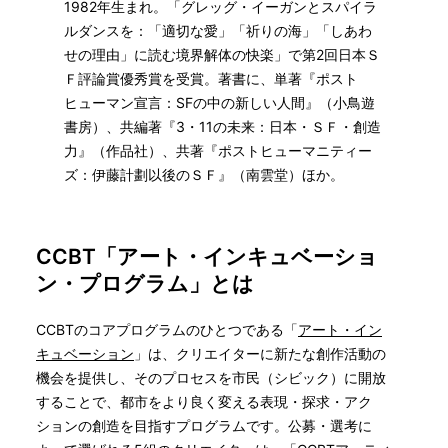
1982年生まれ。「グレッグ・イーガンとスパイラ
ルダンスを：「適切な愛」「祈りの海」「しあわ
せの理由」に読む境界解体の快楽」で第2回日本Ｓ
Ｆ評論賞優秀賞を受賞。著書に、単著『ポスト
ヒューマン宣言：SFの中の新しい人間』（小鳥遊
書房）、共編著『3・11の未来：日本・ＳＦ・創造
力』（作品社）、共著『ポストヒューマニティー
ズ：伊藤計劃以後のＳＦ』（南雲堂）ほか。
CCBT「アート・インキュベーショ
ン・プログラム」とは
CCBTのコアプログラムのひとつである「
アート・イン
キュベーション
」は、クリエイターに新たな創作活動の
機会を提供し、そのプロセスを市民（シビック）に開放
することで、都市をより良く変える表現・探求・アク
ションの創造を目指すプログラムです。公募・選考に