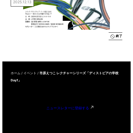
2025.12.13
京［CCBT］
Phase 2―東
京に社会実験
を引き起こす
終了
ホーム
/
イベント
/
市原えつこ レクチャーシリーズ「ディストピアの学校
Day1」
ニュースレターに登録する