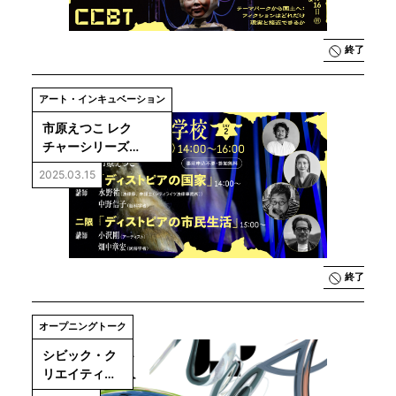
終了
アート・インキュベーション
市原えつこ レク
チャーシリーズ
「ディストピアの学
2025.03.15
校 Day2」
終了
オープニングトーク
シビック・ク
リエイティ
ブ・ベース東