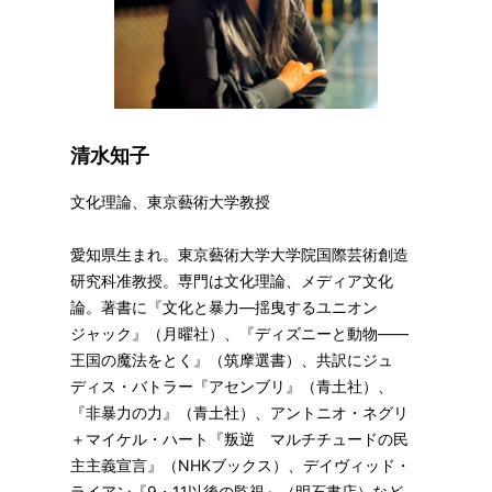
清水知子
文化理論、東京藝術大学教授
愛知県生まれ。東京藝術大学大学院国際芸術創造
研究科准教授。専門は文化理論、メディア文化
論。著書に『文化と暴力—揺曳するユニオン
ジャック』（月曜社）、『ディズニーと動物——
王国の魔法をとく』（筑摩選書）、共訳にジュ
ディス・バトラー『アセンブリ』（青土社）、
『非暴力の力』（青土社）、アントニオ・ネグリ
＋マイケル・ハート『叛逆 マルチチュードの民
主主義宣言』（NHKブックス）、デイヴィッド・
ライアン『9・11以後の監視』（明石書店）など。