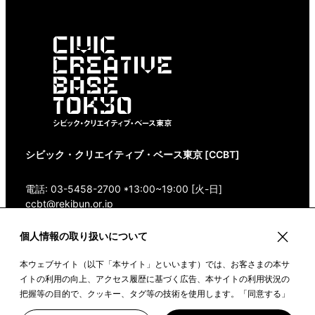
シビック・クリエイティブ・ベース東京 [CCBT]
電話: 03-5458-2700 *13:00~19:00 [火-日]
ccbt@rekibun.or.jp
個人情報の取り扱いについて
〒150-0001 東京都渋谷区神宮前1-14-4 1/1(ONE)
HARAJUKU “K” B1・3F
本ウェブサイト（以下「本サイト」といいます）では、お客さまの本サ
Google Maps
イトの利用の向上、アクセス履歴に基づく広告、本サイトの利用状況の
把握等の目的で、クッキー、タグ等の技術を使用します。「同意する」
ボタンや本サイトをクリックすることで、上記の目的のためにクッキー