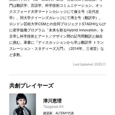
門は翻訳学、言語学、科学技術コミュニケーション。オッ
クスフォード大学マートンカレッジにて修士号（近代史
学）、同大学クイーンズカレッジにて博士号（翻訳学）。
ロンドン芸術大学CSMとの合同プロジェクトSTADHIならび
に産学協働プログラム「未来を創るHybrid Innovation」を
主宰し科学技術とアート／デザイン間の記号間翻訳と融合
に挑む。著書に『ディスカッションから学ぶ翻訳学 トラン
スレーション・スタディーズ入門』（2014年、三省堂）な
ど多数。
Last Updated: 2025.11
共創プレイヤーズ
津川恵理
Tsugawa Eri
建築家、ALTEMY代表