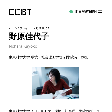
本日開館日
EN
ホーム
/
プレイヤー
/
野原佳代子
野原佳代子
Nohara Kayoko
東京科学大学 環境・社会理工学院 副学院長・教授
東京科学大学（旧・東工大）環境・社会理工学院教授、専