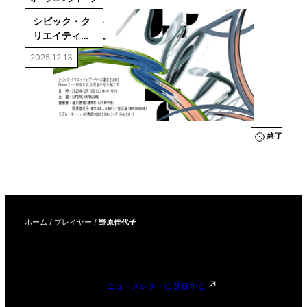
シビック・ク
リエイティ
ブ・ベース東
2025.12.13
京［CCBT］
Phase 2―東
京に社会実験
を引き起こす
終了
ホーム
/
プレイヤー
/
野原佳代子
ニュースレターに登録する