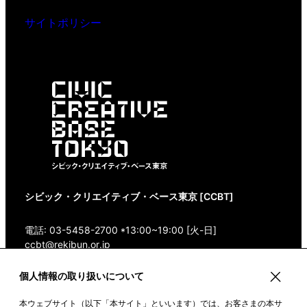
サイトポリシー
シビック・クリエイティブ・ベース東京 [CCBT]
電話: 03-5458-2700 *13:00~19:00 [火-日]
ccbt@rekibun.or.jp
個人情報の取り扱いについて
〒150-0001 東京都渋谷区神宮前1-14-4 1/1(ONE)
HARAJUKU “K” B1・3F
本ウェブサイト（以下「本サイト」といいます）では、お客さまの本サ